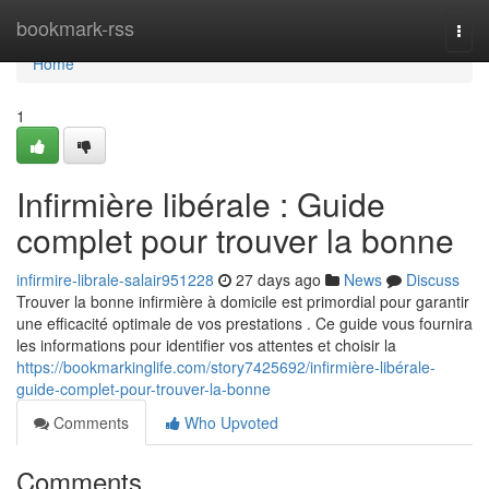
Home
bookmark-rss
Togg
navi
Home
1
Infirmière libérale : Guide
complet pour trouver la bonne
infirmire-librale-salair951228
27 days ago
News
Discuss
Trouver la bonne infirmière à domicile est primordial pour garantir
une efficacité optimale de vos prestations . Ce guide vous fournira
les informations pour identifier vos attentes et choisir la
https://bookmarkinglife.com/story7425692/infirmière-libérale-
guide-complet-pour-trouver-la-bonne
Comments
Who Upvoted
Comments