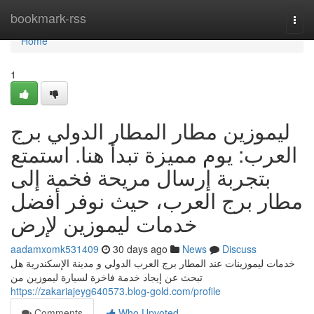
Home
bookmark-rss
Togg
navi
Home
1
ليموزين مطار المطار الدولي برج
العرب: يوم مميزة تبدأ هنا. استمتع
بتجربة إرسال مريحة فخمة إلى
مطار برج العرب، حيث نوفر أفضل
خدمات ليموزين لإرض
aadamxomk531409
30 days ago
News
Discuss
خدمات ليموزينات عند المطار برج العرب الدولي و مدينة الإسكندرية هل
تبحث عن إيجاد خدمة فاخرة لسيارة ليموزين من
https://zakariajeyg640573.blog-gold.com/profile
Comments
Who Upvoted