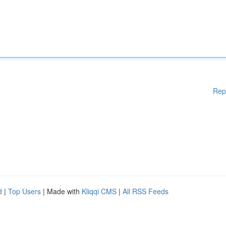
Rep
d
|
Top Users
| Made with
Kliqqi CMS
|
All RSS Feeds