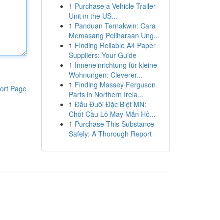
1
Purchase a Vehicle Trailer
Unit in the US...
1
Panduan Ternakwin: Cara
Memasang Peliharaan Ung...
1
Finding Reliable A4 Paper
Suppliers: Your Guide
1
Inneneinrichtung für kleine
Wohnungen: Cleverer...
1
Finding Massey Ferguson
ort Page
Parts in Northern Irela...
1
Đầu Đuôi Đặc Biệt MN:
Chốt Cầu Lô May Mắn Hô...
1
Purchase This Substance
Safely: A Thorough Report