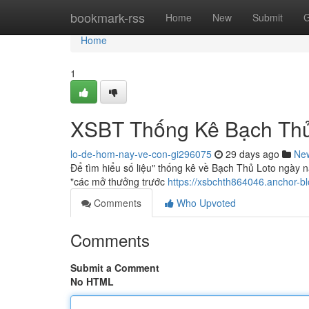
Home
bookmark-rss
Home
New
Submit
G
Home
1
XSBT Thống Kê Bạch Thủ
lo-de-hom-nay-ve-con-gi296075
29 days ago
Ne
Để tìm hiểu số liệu" thống kê về Bạch Thủ Loto ngày n
"các mở thưởng trước
https://xsbchth864046.anchor-b
Comments
Who Upvoted
Comments
Submit a Comment
No HTML