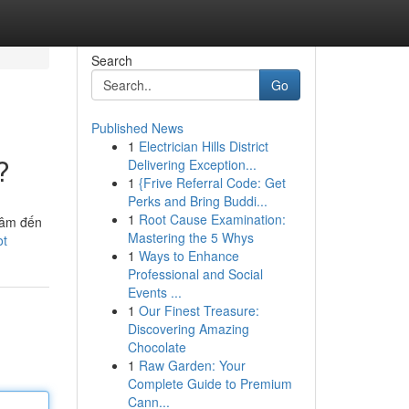
Search
Go
Published News
1
Electrician Hills District
?
Delivering Exception...
1
{Frive Referral Code: Get
Perks and Bring Buddi...
1
Root Cause Examination:
 tâm đến
Mastering the 5 Whys
ot
1
Ways to Enhance
Professional and Social
Events ...
1
Our Finest Treasure:
Discovering Amazing
Chocolate
1
Raw Garden: Your
Complete Guide to Premium
Cann...