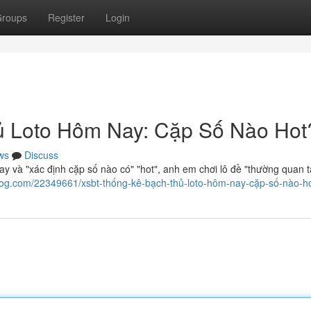
roups
Register
Login
 Loto Hôm Nay: Cặp Số Nào Hot
ws
Discuss
ay và "xác định cặp số nào có" "hot", anh em chơi lô đề "thường quan
log.com/22349661/xsbt-thống-kê-bạch-thủ-loto-hôm-nay-cặp-số-nào-h