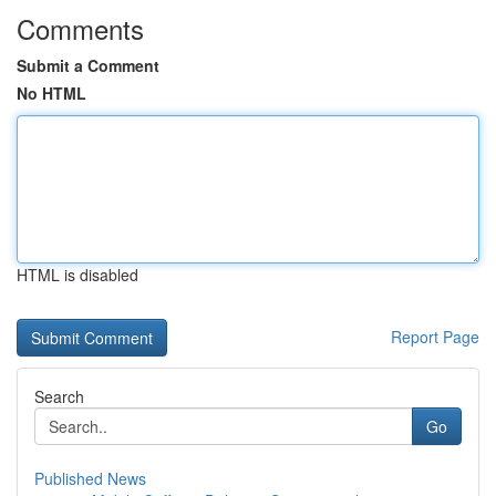
Comments
Submit a Comment
No HTML
HTML is disabled
Report Page
Search
Go
Published News