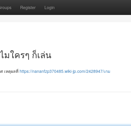
roups
Register
Login
ไมใครๆ ก็เล่น
ศ เหตุผลที่
https://nananfzp370485.wiki-jp.com/2428947/เกม