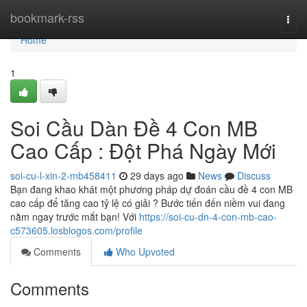
Home
bookmark-rss
Togg
navi
Home
1
Soi Cầu Dàn Đề 4 Con MB
Cao Cấp : Đột Phá Ngày Mới
soi-cu-l-xin-2-mb458411
29 days ago
News
Discuss
Bạn đang khao khát một phương pháp dự đoán cầu đề 4 con MB
cao cấp để tăng cao tỷ lệ có giải ? Bước tiến đến niềm vui đang
nằm ngay trước mắt bạn! Với
https://soi-cu-dn-4-con-mb-cao-
c573605.losblogos.com/profile
Comments
Who Upvoted
Comments