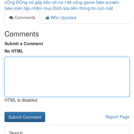
cỘng-ĐỒng-né-gấp-kẻo-vỡ-nợ-148-cổng-game-fake-sunwin-
fake-toàn-tập-nhằm-mục-Đích-lừa-tiền-thông-tin-cực-mật
Comments
Who Upvoted
Comments
Submit a Comment
No HTML
HTML is disabled
Report Page
Search