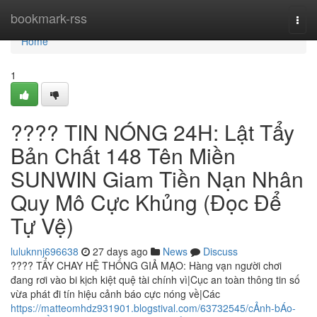
Home
bookmark-rss
Togg
navi
Home
1
???? TIN NÓNG 24H: Lật Tẩy
Bản Chất 148 Tên Miền
SUNWIN Giam Tiền Nạn Nhân
Quy Mô Cực Khủng (Đọc Để
Tự Vệ)
luluknnj696638
27 days ago
News
Discuss
???? TẨY CHAY HỆ THỐNG GIẢ MẠO: Hàng vạn người chơi
đang rơi vào bi kịch kiệt quệ tài chính vì|Cục an toàn thông tin số
vừa phát đi tín hiệu cảnh báo cực nóng về|Các
https://matteomhdz931901.blogstival.com/63732545/cẢnh-bÁo-