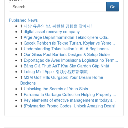
Go
Published News
1
다낭 유흥의 밤, 짜릿한 경험을 찾아서!
1
digital asset recovery company
1
Arge Arge Departman'ından Teknolojilere Oda...
1
Göcek Rehberi ile Tekne Turları, Koylar ve Yeme...
1
Understanding Tokenization in AI: A Beginner's ...
1
Our Glass Pool Barriers Designs & Setup Guide
1
Exportação de Aves Impulsiona Logística no Term...
1
Bảng Giá Thuê A&T Khu Sky Garden Cập Nhật
1
Letstg Mini App：引领小程序新潮流
1
M3M Golf Hills Gurgaon: Your Dream Home
Beckons
1
Unlocking the Secrets of Yono Slots
1
Parramatta Garbage Collection Helping Property ...
1
Key elements of effective management in today's...
1
{Polymarket Promo Codes: Unlock Amazing Deals!