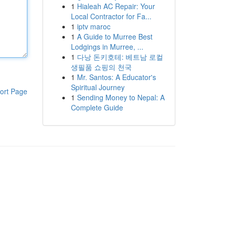
1
Hialeah AC Repair: Your
Local Contractor for Fa...
1
iptv maroc
1
A Guide to Murree Best
Lodgings in Murree, ...
1
다낭 돈키호테: 베트남 로컬
생필품 쇼핑의 천국
1
Mr. Santos: A Educator's
Spiritual Journey
ort Page
1
Sending Money to Nepal: A
Complete Guide