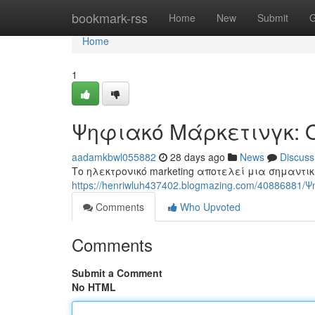
Home
bookmark-rss
Home
New
Submit
G
Home
1
Ψηφιακό Μάρκετινγκ: 
aadamkbwl055882
28 days ago
News
Discuss
Το ηλεκτρονικό marketing αποτελεί μια σημαντικ
https://henriwluh437402.blogmazing.com/4088688
Comments
Who Upvoted
Comments
Submit a Comment
No HTML