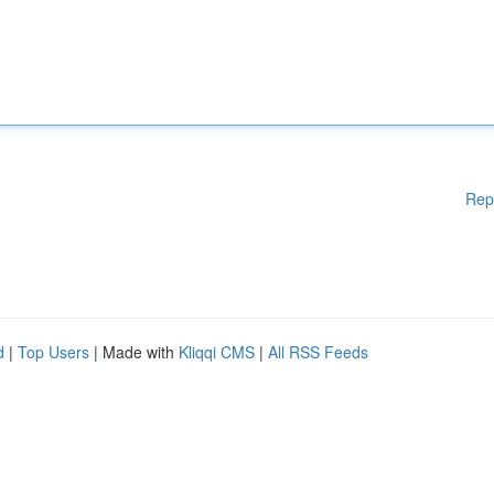
Rep
d
|
Top Users
| Made with
Kliqqi CMS
|
All RSS Feeds