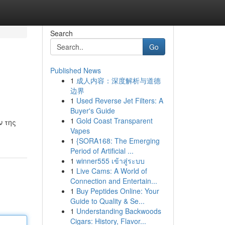
Search
Go
Published News
1
成人内容：深度解析与道德
边界
1
Used Reverse Jet Filters: A
Buyer's Guide
1
Gold Coast Transparent
ν της
Vapes
1
{SORA168: The Emerging
Period of Artificial ...
1
winner555 เข้าสู่ระบบ
1
Live Cams: A World of
Connection and Entertain...
1
Buy Peptides Online: Your
Guide to Quality & Se...
1
Understanding Backwoods
Cigars: History, Flavor...