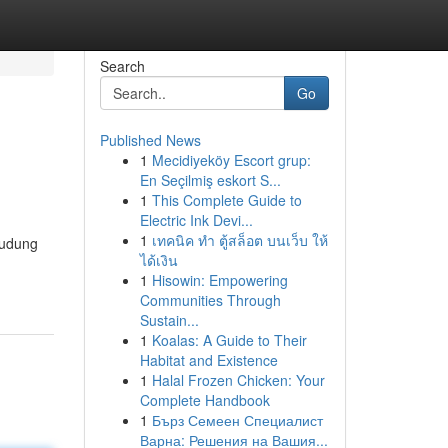
Search
Go
Published News
1
Mecidiyeköy Escort grup:
En Seçilmiş eskort S...
1
This Complete Guide to
Electric Ink Devi...
1
เทคนิค ทำ ตู้สล็อต บนเว็บ ให้
tudung
ได้เงิน
1
Hisowin: Empowering
Communities Through
Sustain...
1
Koalas: A Guide to Their
Habitat and Existence
1
Halal Frozen Chicken: Your
Complete Handbook
1
Бърз Семеен Специалист
Варна: Решения на Вашия...