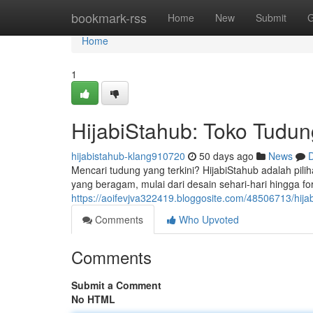
Home
bookmark-rss
Home
New
Submit
G
Home
1
HijabiStahub: Toko Tudun
hijabistahub-klang910720
50 days ago
News
D
Mencari tudung yang terkini? HijabiStahub adalah pil
yang beragam, mulai dari desain sehari-hari hingga fo
https://aoifevjva322419.bloggosite.com/48506713/hijab
Comments
Who Upvoted
Comments
Submit a Comment
No HTML