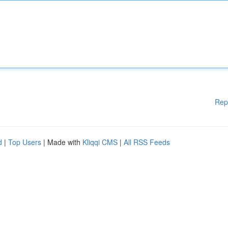
Rep
d
|
Top Users
| Made with
Kliqqi CMS
|
All RSS Feeds