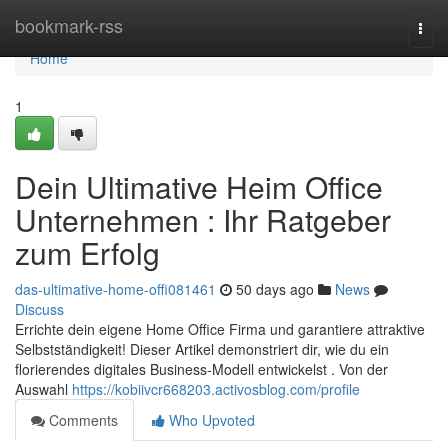
Home
bookmark-rss
Togg
navi
Home
1
Dein Ultimative Heim Office
Unternehmen : Ihr Ratgeber
zum Erfolg
das-ultimative-home-offi081461
50 days ago
News
Discuss
Errichte dein eigene Home Office Firma und garantiere attraktive
Selbstständigkeit! Dieser Artikel demonstriert dir, wie du ein
florierendes digitales Business-Modell entwickelst . Von der
Auswahl
https://kobiivcr668203.activosblog.com/profile
Comments
Who Upvoted