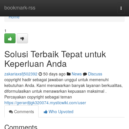
Home
bookmark-rss
Togg
navi
Home
1
Solusi Terbaik Tepat untuk
Keperluan Anda
zakariaxsfj502392
50 days ago
News
Discuss
copyright hadir sebagai jawaban unggul untuk memenuhi
kebutuhan Anda. Kami menawarkan banyak layanan berkualitas,
diformulasikan untuk menawarkan kepuasan maksimal .
Percayakan copyright sebagai teman
https://gerardjigk320074.mysticwiki.com/user
Comments
Who Upvoted
Comments