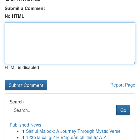
Submit a Comment
No HTML
HTML is disabled
Report Page
Search
Go
Published News
1
Saif ul Malook: A Journey Through Mystic Verse
1
123b là cái gì? Hướng dẫn chi tiết từ A-Z