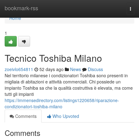
Home
bookmark-rss
Togg
navi
Home
1
Tecnico Toshiba Milano
zoeivlo654811
52 days ago
News
Discuss
Nel territorio milanese i condizionatori Toshiba sono presenti in
migliaia di abitazioni e attività commerciali. Chi possiede un
impianto Toshiba sa che la qualità costruttiva è elevata, ma come
tutti gli impianti
https://immensedirectory.com/listings1220658/riparazione-
condizionatori-toshiba-milano
Comments
Who Upvoted
Comments