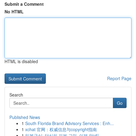
Submit a Comment
No HTML
HTML is disabled
Report Page
Search
Go
Published News
1
South Florida Brand Advisory Services : Enh...
1
xchat 官网：权威信息与copyright指南
1
일본구심: 당신의 피부 고민, 이제 안녕!