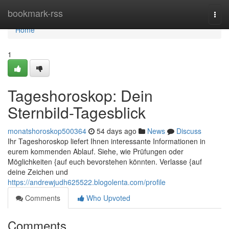
Home
bookmark-rss
Togg
navi
Home
1
Tageshoroskop: Dein
Sternbild-Tagesblick
monatshoroskop500364
54 days ago
News
Discuss
Ihr Tageshoroskop liefert Ihnen interessante Informationen in
eurem kommenden Ablauf. Siehe, wie Prüfungen oder
Möglichkeiten {auf euch bevorstehen könnten. Verlasse {auf
deine Zeichen und
https://andrewjudh625522.blogolenta.com/profile
Comments
Who Upvoted
Comments