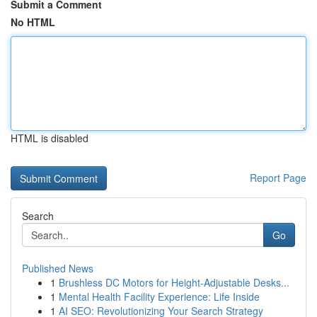
Submit a Comment
No HTML
HTML is disabled
Report Page
Search
Go
Published News
1
Brushless DC Motors for Height-Adjustable Desks...
1
Mental Health Facility Experience: Life Inside
1
AI SEO: Revolutionizing Your Search Strategy