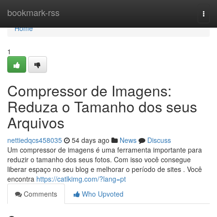
Home
bookmark-rss
Togg
navi
Home
1
Compressor de Imagens:
Reduza o Tamanho dos seus
Arquivos
nettiedqcs458035
54 days ago
News
Discuss
Um compressor de imagens é uma ferramenta importante para
reduzir o tamanho dos seus fotos. Com isso você consegue
liberar espaço no seu blog e melhorar o período de sites . Você
encontra
https://catlkimg.com/?lang=pt
Comments
Who Upvoted