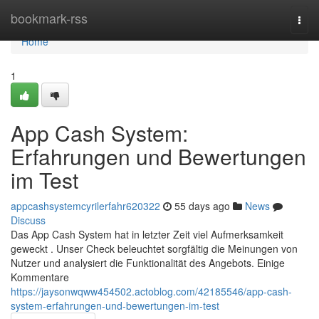
Home
bookmark-rss
Togg
navi
Home
1
App Cash System:
Erfahrungen und Bewertungen
im Test
appcashsystemcyrilerfahr620322
55 days ago
News
Discuss
Das App Cash System hat in letzter Zeit viel Aufmerksamkeit
geweckt . Unser Check beleuchtet sorgfältig die Meinungen von
Nutzer und analysiert die Funktionalität des Angebots. Einige
Kommentare
https://jaysonwqww454502.actoblog.com/42185546/app-cash-
system-erfahrungen-und-bewertungen-im-test