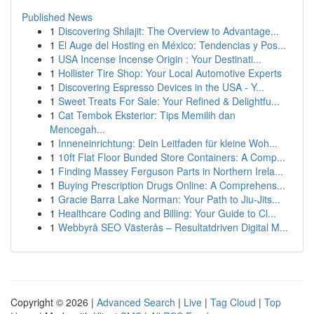
Published News
1
Discovering Shilajit: The Overview to Advantage...
1
El Auge del Hosting en México: Tendencias y Pos...
1
USA Incense Incense Origin : Your Destinati...
1
Hollister Tire Shop: Your Local Automotive Experts
1
Discovering Espresso Devices in the USA - Y...
1
Sweet Treats For Sale: Your Refined & Delightfu...
1
Cat Tembok Eksterior: Tips Memilih dan
Mencegah...
1
Inneneinrichtung: Dein Leitfaden für kleine Woh...
1
10ft Flat Floor Bunded Store Containers: A Comp...
1
Finding Massey Ferguson Parts in Northern Irela...
1
Buying Prescription Drugs Online: A Comprehens...
1
Gracie Barra Lake Norman: Your Path to Jiu-Jits...
1
Healthcare Coding and Billing: Your Guide to Cl...
1
Webbyrå SEO Västerås – Resultatdriven Digital M...
Copyright © 2026 |
Advanced Search
|
Live
|
Tag Cloud
|
Top