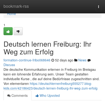
Home
bookmark-rss
Togg
navi
Home
1
Deutsch lernen Freiburg: Ihr
Weg zum Erfolg
formation-continue-fribo068646
52 days ago
News
Discuss
Die deutsche Kommunikation erlernen in Freiburg im Breisgau
kann ein lohnende Erfahrung sein. Unser Team gestalten
individuelle Kurse , die auf deine Bedürfnisse zugeschnitten sind.
Von elementaren
https://deutschlernenfreiburg555277.blog-
kids.com/42186423/deutsch-lernen-freiburg-ihr-weg-zum-erfolg
Comments
Who Upvoted