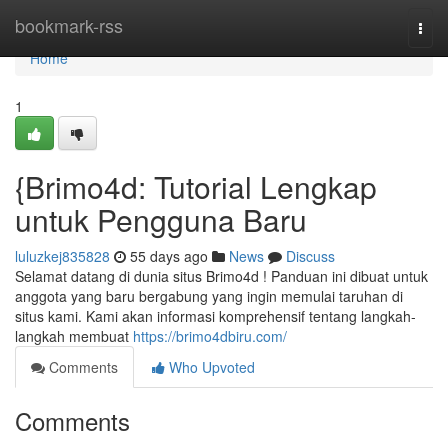
Home
bookmark-rss
Togg
navi
Home
1
{Brimo4d: Tutorial Lengkap
untuk Pengguna Baru
luluzkej835828
55 days ago
News
Discuss
Selamat datang di dunia situs Brimo4d ! Panduan ini dibuat untuk
anggota yang baru bergabung yang ingin memulai taruhan di
situs kami. Kami akan informasi komprehensif tentang langkah-
langkah membuat
https://brimo4dbiru.com/
Comments
Who Upvoted
Comments