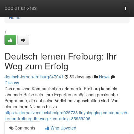
Home
bookmark-rss
Togg
navi
Home
1
Deutsch lernen Freiburg: Ihr
Weg zum Erfolg
deutsch-lernen-freiburg247041
56 days ago
News
Discuss
Das deutsche Kommunikation erlernen in Freiburg kann ein
lohnende Reise sein. Ihre Experten ermöglichen praxisnahe
Programme, die auf seine Vorlieben zugeschnitten sind. Von
elementaren Niveaus bis zu
https://alternativecoleclubmigro025733.tinyblogging.com/deutsch-
lernen-freiburg-ihr-weg-zum-erfolg-85959206
Comments
Who Upvoted