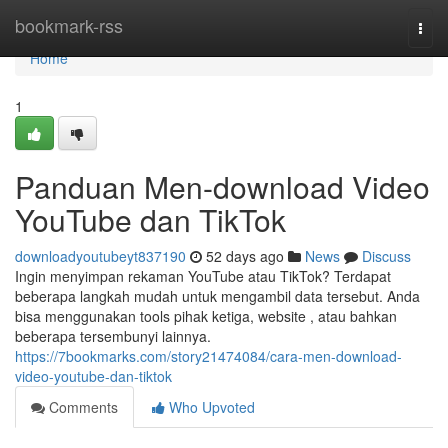
Home
bookmark-rss
Togg
navi
Home
1
Panduan Men-download Video
YouTube dan TikTok
downloadyoutubeyt837190
52 days ago
News
Discuss
Ingin menyimpan rekaman YouTube atau TikTok? Terdapat
beberapa langkah mudah untuk mengambil data tersebut. Anda
bisa menggunakan tools pihak ketiga, website , atau bahkan
beberapa tersembunyi lainnya.
https://7bookmarks.com/story21474084/cara-men-download-
video-youtube-dan-tiktok
Comments
Who Upvoted