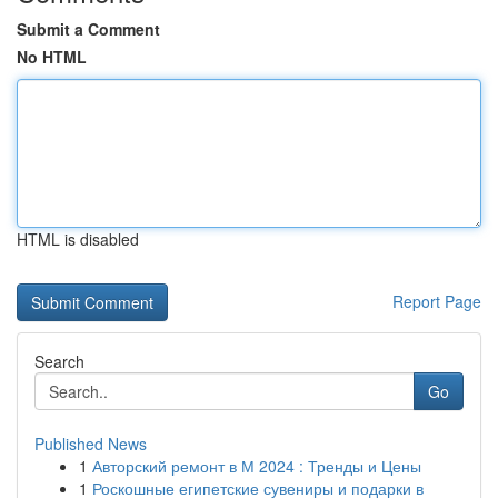
Submit a Comment
No HTML
HTML is disabled
Report Page
Search
Go
Published News
1
Авторский ремонт в М 2024 : Тренды и Цены
1
Роскошные египетские сувениры и подарки в