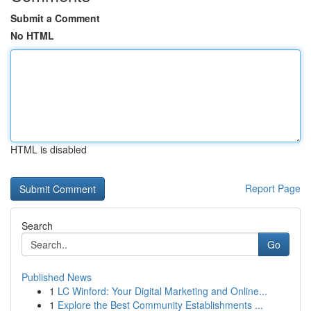
Submit a Comment
No HTML
HTML is disabled
Report Page
Search
Go
Published News
1
LC Winford: Your Digital Marketing and Online...
1
Explore the Best Community Establishments ...