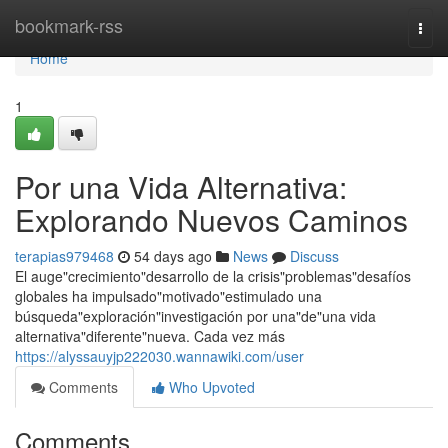
Home
bookmark-rss
Togg
navi
Home
1
Por una Vida Alternativa:
Explorando Nuevos Caminos
terapias979468
54 days ago
News
Discuss
El auge"crecimiento"desarrollo de la crisis"problemas"desafíos
globales ha impulsado"motivado"estimulado una
búsqueda"exploración"investigación por una"de"una vida
alternativa"diferente"nueva. Cada vez más
https://alyssauyjp222030.wannawiki.com/user
Comments
Who Upvoted
Comments