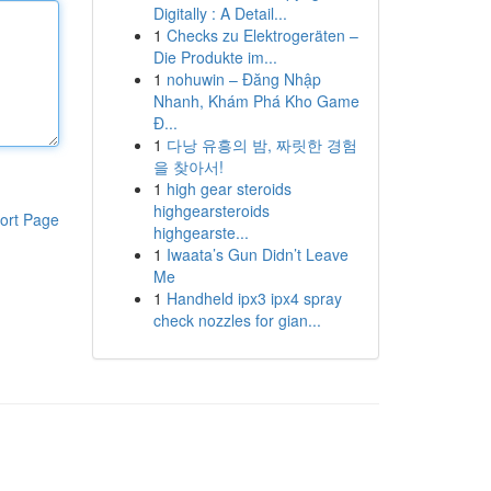
Digitally : A Detail...
1
Checks zu Elektrogeräten –
Die Produkte im...
1
nohuwin – Đăng Nhập
Nhanh, Khám Phá Kho Game
Đ...
1
다낭 유흥의 밤, 짜릿한 경험
을 찾아서!
1
high gear steroids
highgearsteroids
ort Page
highgearste...
1
Iwaata’s Gun Didn’t Leave
Me
1
Handheld ipx3 ipx4 spray
check nozzles for gian...