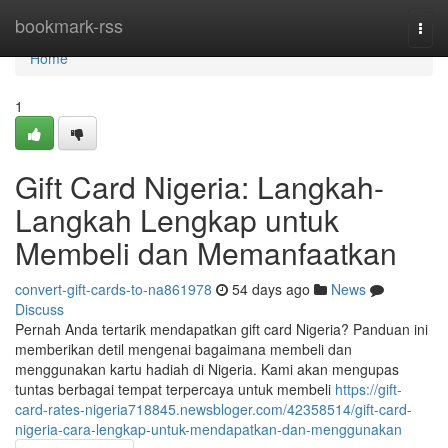
Home
bookmark-rss
Togg
navi
Home
1
Gift Card Nigeria: Langkah-
Langkah Lengkap untuk
Membeli dan Memanfaatkan
convert-gift-cards-to-na861978
54 days ago
News
Discuss
Pernah Anda tertarik mendapatkan gift card Nigeria? Panduan ini
memberikan detil mengenai bagaimana membeli dan
menggunakan kartu hadiah di Nigeria. Kami akan mengupas
tuntas berbagai tempat terpercaya untuk membeli
https://gift-
card-rates-nigeria718845.newsbloger.com/42358514/gift-card-
nigeria-cara-lengkap-untuk-mendapatkan-dan-menggunakan