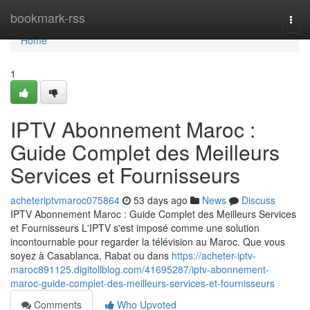
Home
bookmark-rss
Togg
navi
Home
1
IPTV Abonnement Maroc :
Guide Complet des Meilleurs
Services et Fournisseurs
acheteriptvmaroc075864
53 days ago
News
Discuss
IPTV Abonnement Maroc : Guide Complet des Meilleurs Services
et Fournisseurs L'IPTV s'est imposé comme une solution
incontournable pour regarder la télévision au Maroc. Que vous
soyez à Casablanca, Rabat ou dans
https://acheter-iptv-
maroc891125.digitollblog.com/41695287/iptv-abonnement-
maroc-guide-complet-des-meilleurs-services-et-fournisseurs
Comments
Who Upvoted