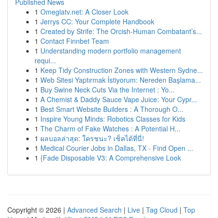
Published News
1
Omeglatv.net: A Closer Look
1
Jerrys CC: Your Complete Handbook
1
Created by Strife: The Orcish-Human Combatant’s...
1
Contact Finnbet Team
1
Understanding modern portfolio management
requi...
1
Keep Tidy Construction Zones with Western Sydne...
1
Web Sitesi Yaptırmak İstiyorum: Nereden Başlama...
1
Buy Swine Neck Cuts Via the Internet : Yo...
1
A Chemist & Daddy Sauce Vape Juice: Your Cypr...
1
Best Smart Website Builders : A Thorough O...
1
Inspire Young Minds: Robotics Classes for Kids
1
The Charm of Fake Watches : A Potential H...
1
ผลบอลล่าสุด: ใครชนะ? เช็คได้ที่นี่!
1
Medical Courier Jobs in Dallas, TX - Find Open ...
1
{Fade Disposable V3: A Comprehensive Look
Copyright © 2026 |
Advanced Search
|
Live
|
Tag Cloud
|
Top