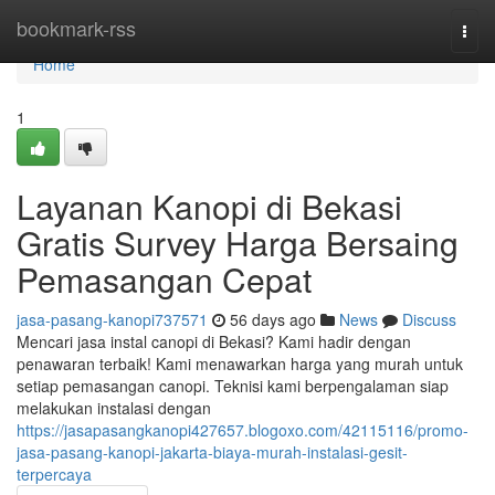
Home
bookmark-rss
Togg
navi
Home
1
Layanan Kanopi di Bekasi
Gratis Survey Harga Bersaing
Pemasangan Cepat
jasa-pasang-kanopi737571
56 days ago
News
Discuss
Mencari jasa instal canopi di Bekasi? Kami hadir dengan
penawaran terbaik! Kami menawarkan harga yang murah untuk
setiap pemasangan canopi. Teknisi kami berpengalaman siap
melakukan instalasi dengan
https://jasapasangkanopi427657.blogoxo.com/42115116/promo-
jasa-pasang-kanopi-jakarta-biaya-murah-instalasi-gesit-
terpercaya