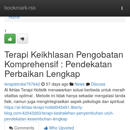
Home
bookmark-rss
Togg
navi
Home
1
Terapi Keikhlasan Pengobatan
Komprehensif : Pendekatan
Perbaikan Lengkap
terapistroke757642
57 days ago
News
Discuss
Al Ikhlas Terapi Holistik menawarkan solusi berbeda untuk meraih
vitalitas optimal . Metode ini tidak hanya sekadar mengatasi tanda
fisik, namun juga mengintegrasikan aspek psikologis dan spiritual
https://al-ikhlas-terapi-holisti045491.liberty-
blog.com/42043263/terapi-keshalehan-penyembuhan-utuh-
pendekatan-kesembuhan-lengkap
Comments
Who Upvoted