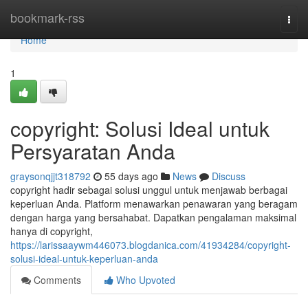
Home
bookmark-rss
Togg
navi
Home
1
copyright: Solusi Ideal untuk
Persyaratan Anda
graysonqjjt318792
55 days ago
News
Discuss
copyright hadir sebagai solusi unggul untuk menjawab berbagai
keperluan Anda. Platform menawarkan penawaran yang beragam
dengan harga yang bersahabat. Dapatkan pengalaman maksimal
hanya di copyright,
https://larissaaywm446073.blogdanica.com/41934284/copyright-
solusi-ideal-untuk-keperluan-anda
Comments
Who Upvoted