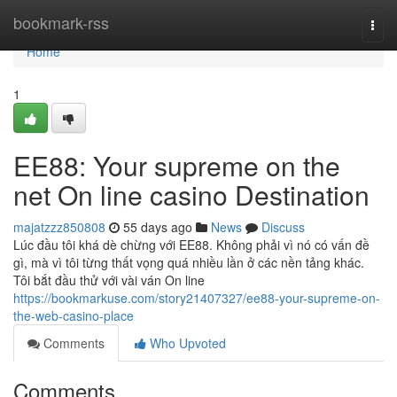
Home
bookmark-rss
Togg
navi
Home
1
EE88: Your supreme on the
net On line casino Destination
majatzzz850808
55 days ago
News
Discuss
Lúc đầu tôi khá dè chừng với EE88. Không phải vì nó có vấn đề
gì, mà vì tôi từng thất vọng quá nhiều lần ở các nền tảng khác.
Tôi bắt đầu thử với vài ván On line
https://bookmarkuse.com/story21407327/ee88-your-supreme-on-
the-web-casino-place
Comments
Who Upvoted
Comments