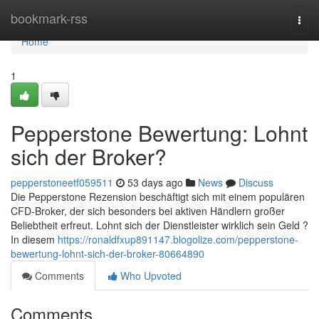
Home
bookmark-rss
Togg
navi
Home
1
Pepperstone Bewertung: Lohnt
sich der Broker?
pepperstoneetf059511
53 days ago
News
Discuss
Die Pepperstone Rezension beschäftigt sich mit einem populären
CFD-Broker, der sich besonders bei aktiven Händlern großer
Beliebtheit erfreut. Lohnt sich der Dienstleister wirklich sein Geld ?
In diesem
https://ronaldfxup891147.blogolize.com/pepperstone-
bewertung-lohnt-sich-der-broker-80664890
Comments
Who Upvoted
Comments