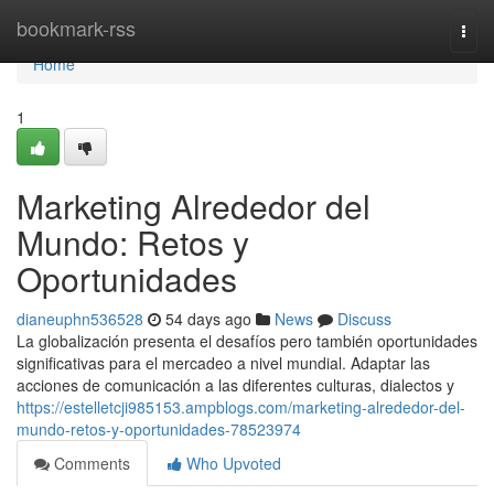
Home
bookmark-rss
Togg
navi
Home
1
Marketing Alrededor del
Mundo: Retos y
Oportunidades
dianeuphn536528
54 days ago
News
Discuss
La globalización presenta el desafíos pero también oportunidades
significativas para el mercadeo a nivel mundial. Adaptar las
acciones de comunicación a las diferentes culturas, dialectos y
https://estelletcji985153.ampblogs.com/marketing-alrededor-del-
mundo-retos-y-oportunidades-78523974
Comments
Who Upvoted