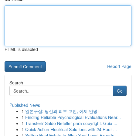
HTML is disabled
Report Page
Search
Go
Published News
1
일본구심: 당신의 피부 고민, 이제 안녕!
1
Finding Reliable Psychological Evaluations Near...
1
Transferir Saldo Neteller para copyright: Guia ...
1
Quick Action Electrical Solutions with 24 Hour ...
1
Selling Real Estate In Allen Your Local Experts