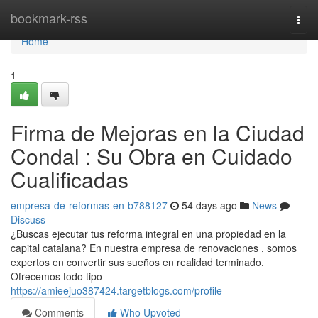
Home
bookmark-rss
Togg
navi
Home
1
Firma de Mejoras en la Ciudad
Condal : Su Obra en Cuidado
Cualificadas
empresa-de-reformas-en-b788127
54 days ago
News
Discuss
¿Buscas ejecutar tus reforma integral en una propiedad en la
capital catalana? En nuestra empresa de renovaciones , somos
expertos en convertir sus sueños en realidad terminado.
Ofrecemos todo tipo
https://amieejuo387424.targetblogs.com/profile
Comments
Who Upvoted