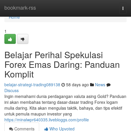
Home
bookmark-rss
Togg
navi
Home
1
Belajar Perihal Spekulasi
Forex Emas Daring: Panduan
Komplit
belajar-strategi-trading089138
58 days ago
News
Discuss
Ingin memahami dunia perdagangan valuta asing Gold? Panduan
ini akan membahas tentang dasar-dasar trading Forex logam
mulia daring. Kita akan mengulas taktik, bahaya, dan tips efektif
untuk pemula maupun investor yang
https://minalwpr640335.livebloggs.com/profile
Comments
Who Upvoted