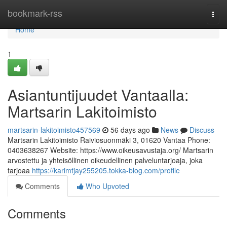
Home
bookmark-rss
Togg
navi
Home
1
Asiantuntijuudet Vantaalla:
Martsarin Lakitoimisto
martsarin-lakitoimisto457569
56 days ago
News
Discuss
Martsarin Lakitoimisto Raiviosuonmäki 3, 01620 Vantaa Phone:
0403638267 Website: https://www.oikeusavustaja.org/ Martsarin
arvostettu ja yhteisöllinen oikeudellinen palveluntarjoaja, joka
tarjoaa
https://karimtjay255205.tokka-blog.com/profile
Comments
Who Upvoted
Comments