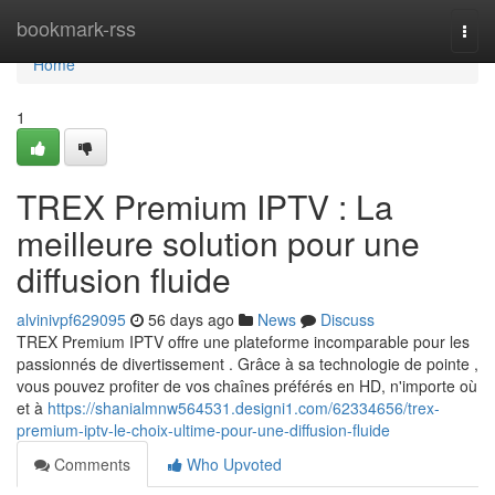
Home
bookmark-rss
Togg
navi
Home
1
TREX Premium IPTV : La
meilleure solution pour une
diffusion fluide
alvinivpf629095
56 days ago
News
Discuss
TREX Premium IPTV offre une plateforme incomparable pour les
passionnés de divertissement . Grâce à sa technologie de pointe ,
vous pouvez profiter de vos chaînes préférés en HD, n'importe où
et à
https://shanialmnw564531.designi1.com/62334656/trex-
premium-iptv-le-choix-ultime-pour-une-diffusion-fluide
Comments
Who Upvoted