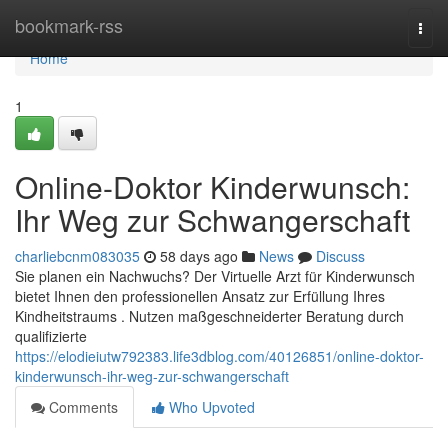
Home
bookmark-rss
Togg
navi
Home
1
Online-Doktor Kinderwunsch:
Ihr Weg zur Schwangerschaft
charliebcnm083035
58 days ago
News
Discuss
Sie planen ein Nachwuchs? Der Virtuelle Arzt für Kinderwunsch
bietet Ihnen den professionellen Ansatz zur Erfüllung Ihres
Kindheitstraums . Nutzen maßgeschneiderter Beratung durch
qualifizierte
https://elodieiutw792383.life3dblog.com/40126851/online-doktor-
kinderwunsch-ihr-weg-zur-schwangerschaft
Comments
Who Upvoted