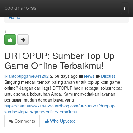
Home
bookmark-rss
Togg
navi
Home
1
DRTOPUP: Sumber Top Up
Game Online Terbaikmu!
iklantopupgame641292
58 days ago
News
Discuss
Bingung mencari tempat paling aman untuk top up koin game
online? Jangan cari lagi ! DRTOPUP hadir sebagai solusi tepat
untuk semua kebutuhan Anda. Kami menyediakan layanan
pengisian mudah dengan biaya yang
https://hannaawwx144658.widblog.com/96598687/drtopup-
sumber-top-up-game-online-terbaikmu
Comments
Who Upvoted