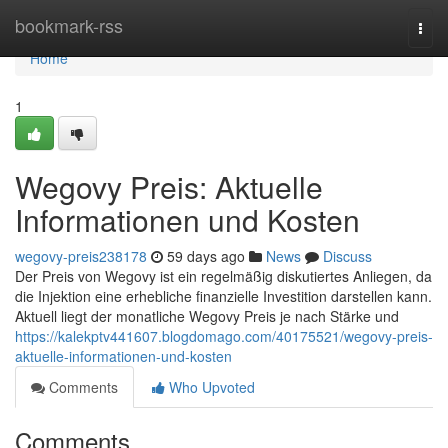
Home
bookmark-rss
Togg
navi
Home
1
Wegovy Preis: Aktuelle
Informationen und Kosten
wegovy-preis238178
59 days ago
News
Discuss
Der Preis von Wegovy ist ein regelmäßig diskutiertes Anliegen, da
die Injektion eine erhebliche finanzielle Investition darstellen kann.
Aktuell liegt der monatliche Wegovy Preis je nach Stärke und
https://kalekptv441607.blogdomago.com/40175521/wegovy-preis-
aktuelle-informationen-und-kosten
Comments
Who Upvoted
Comments