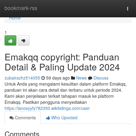
Home
bookmark-rss
Togg
navi
Home
1
Emakqq copyright: Panduan
Detail & Paling Update 2024
zubairazhz514055
59 days ago
News
Discuss
Untuk Anda yang mengalami kesulitan dalam platform Emakqq,
panduan ini akan cara detail dan terbaru untuk periode 2024.
Kami akan penjelasan terkait tahapan masuk ke platform
Emakqq. Pastikan pengguna menyediakan
https://lanceyyfy782350.wikitidings.com/user
Comments
Who Upvoted
Comments