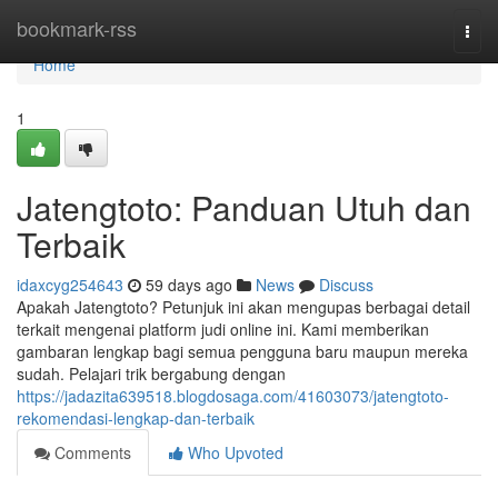
Home
bookmark-rss
Togg
navi
Home
1
Jatengtoto: Panduan Utuh dan
Terbaik
idaxcyg254643
59 days ago
News
Discuss
Apakah Jatengtoto? Petunjuk ini akan mengupas berbagai detail
terkait mengenai platform judi online ini. Kami memberikan
gambaran lengkap bagi semua pengguna baru maupun mereka
sudah. Pelajari trik bergabung dengan
https://jadazita639518.blogdosaga.com/41603073/jatengtoto-
rekomendasi-lengkap-dan-terbaik
Comments
Who Upvoted