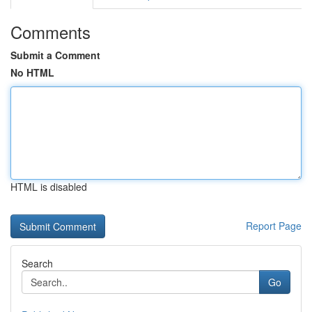
Comments
Submit a Comment
No HTML
HTML is disabled
Report Page
Search
Go