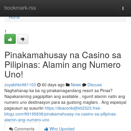
Home
bookmark-rss
Togg
navi
Home
1
Pinakamahusay na Casino sa
Pilipinas: Alamin ang Numero
Uno!
zoyabhkv981103
60 days ago
News
Discuss
Naghahanap ka ba ng pinakamagandang resort sa Pinas?
Napakaraming pagpipilian ang available , ngunit alamin natin ang
numero uno destinasyon para sa gustong maglaro . Ang espesyal
pagsusuri ay susuriin
https://deaconkdjf402323.free-
blogz.com/89195838/pinakamahusay-na-casino-sa-pilipinas-
alamin-ang-numero-uno
Comments
Who Upvoted