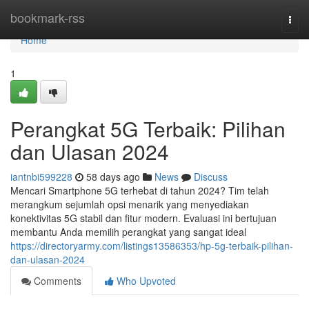
Home
bookmark-rss
Togg
navi
Home
1
Perangkat 5G Terbaik: Pilihan
dan Ulasan 2024
iantnbi599228
58 days ago
News
Discuss
Mencari Smartphone 5G terhebat di tahun 2024? Tim telah
merangkum sejumlah opsi menarik yang menyediakan
konektivitas 5G stabil dan fitur modern. Evaluasi ini bertujuan
membantu Anda memilih perangkat yang sangat ideal
https://directoryarmy.com/listings13586353/hp-5g-terbaik-pilihan-
dan-ulasan-2024
Comments
Who Upvoted