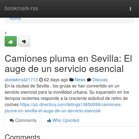
Home
bookmark-rss
Togg
navi
Home
1
Camiones pluma en Sevilla: El
auge de un servicio esencial
abelwkmj421713
62 days ago
News
Discuss
En la ciudad de Sevilla , los grúas se han convertido en un
servicio esencial para la movilidad urbana. Su expansión en los
tiempos recientes responde a la creciente solicitud de retiro de
coches
https://az-directory.com/listings13650099/camiones-
pluma-en-sevilla-el-auge-de-un-servicio-esencial
Comments
Who Upvoted
Comments