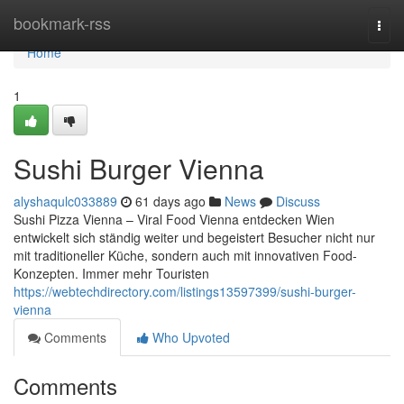
Home
bookmark-rss
Togg
navi
Home
1
Sushi Burger Vienna
alyshaqulc033889
61 days ago
News
Discuss
Sushi Pizza Vienna – Viral Food Vienna entdecken Wien
entwickelt sich ständig weiter und begeistert Besucher nicht nur
mit traditioneller Küche, sondern auch mit innovativen Food-
Konzepten. Immer mehr Touristen
https://webtechdirectory.com/listings13597399/sushi-burger-
vienna
Comments
Who Upvoted
Comments