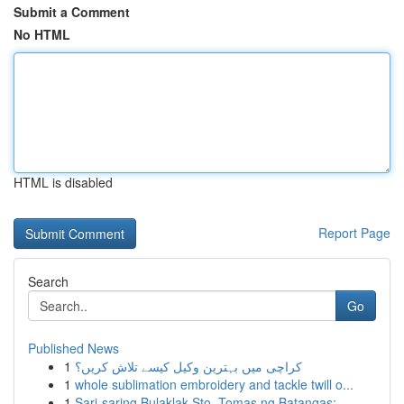
Submit a Comment
No HTML
HTML is disabled
Report Page
Search
Go
Published News
1
کراچی میں بہترین وکیل کیسے تلاش کریں؟
1
whole sublimation embroidery and tackle twill o...
1
Sari-saring Bulaklak Sto. Tomas ng Batangas: ...