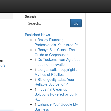
Search
Go
Published News
1
Bexley Plumbing
Professionals: Your Area Pr...
1
Roniya Skin Clinic : The
Guide to Gorgeousne...
1
De Toekomst van Agrofood
ten
Industrie: Innovatie...
kurs-
1
L'organisation copyright :
Mythes et Réalités
1
Biolongevity Labs: Your
Reliable Source for P...
1
Industrial Clean-up
Solutions Powered by Junk
R...
1
Enhance Your Google My
Business