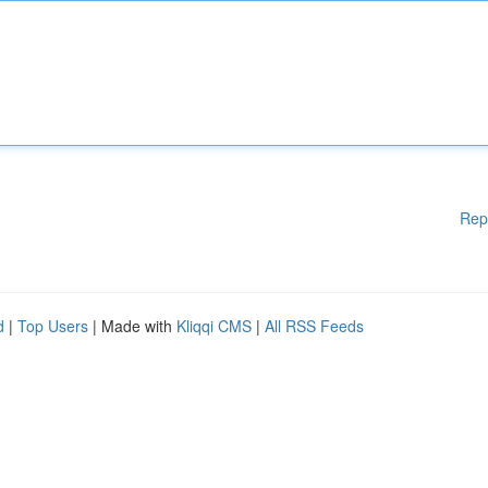
Rep
d
|
Top Users
| Made with
Kliqqi CMS
|
All RSS Feeds