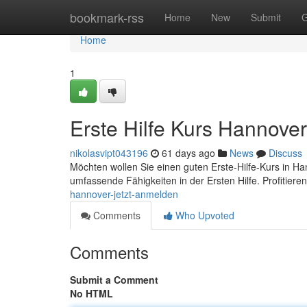
Home
bookmark-rss
Home
New
Submit
G
Home
1
Erste Hilfe Kurs Hannover
nikolasvipt043196
61 days ago
News
Discuss
Möchten wollen Sie einen guten Erste-Hilfe-Kurs in Han
umfassende Fähigkeiten in der Ersten Hilfe. Profitiere
hannover-jetzt-anmelden
Comments
Who Upvoted
Comments
Submit a Comment
No HTML