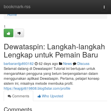
Home
bookmark-rss
Togg
navi
Home
1
Dewataspin: Langkah-langkah
Lengkap untuk Pemain Baru
barbarantjp893182
62 days ago
News
Discuss
Selamat datang di Dewataspin! Tutorial ini bertujuan untuk
mengarahkan pengguna yang belum berpengalaman dalam
menggunakan aplikasi Dewataspin. Pertama, pelajari konsep
sistem ini, misalnya metode membuka profil.
https://leapjpt619808.blog5star.com/profile
Comments
Who Upvoted
Comments