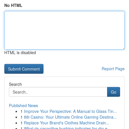
No HTML
HTML is disabled
Report Page
Search
Go
Published News
1
Improve Your Perspective: A Manual to Glass Tin...
1
88i Casino: Your Ultimate Online Gaming Destina...
1
Replace Your Brand's Clothes Machine Drain...
1
What ris capacitive bushing indicates for dry e...