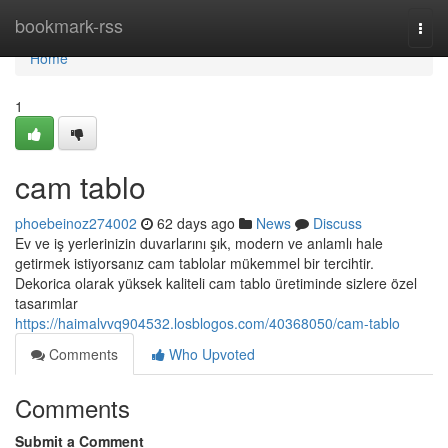
Home
bookmark-rss
Togg
navi
Home
1
cam tablo
phoebeinoz274002
62 days ago
News
Discuss
Ev ve iş yerlerinizin duvarlarını şık, modern ve anlamlı hale
getirmek istiyorsanız cam tablolar mükemmel bir tercihtir.
Dekorica olarak yüksek kaliteli cam tablo üretiminde sizlere özel
tasarımlar
https://haimalvvq904532.losblogos.com/40368050/cam-tablo
Comments
Who Upvoted
Comments
Submit a Comment