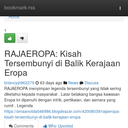
Home
bookmark-rss
Togg
navi
Home
1
RAJAEROPA: Kisah
Tersembunyi di Balik Kerajaan
Eropa
briancyyt962279
63 days ago
News
Discuss
RAJAEROPA menyimpan legenda tersembunyi yang tidak sering
diketahui kepada masyarakat . Latar belakang bangsa kawasan
Eropa ini dipenuhi dengan intrik, pertikaian, dan asmara yang
rumit . Legenda
https://amaanotda046986.blogdeazar.com/42008039/rajaeropa-
kisah-tersembunyi-di-balik-kerajaan-eropa
Comments
Who Upvoted